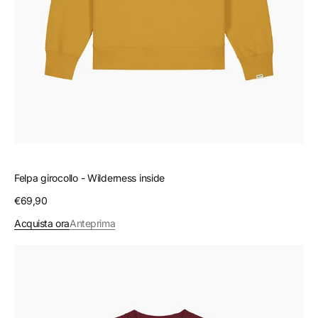
Felpa girocollo - Wilderness inside
Prezzo
€69,90
regolare
Acquista ora
Anteprima
Felpa
girocollo
-
Exploration
inside