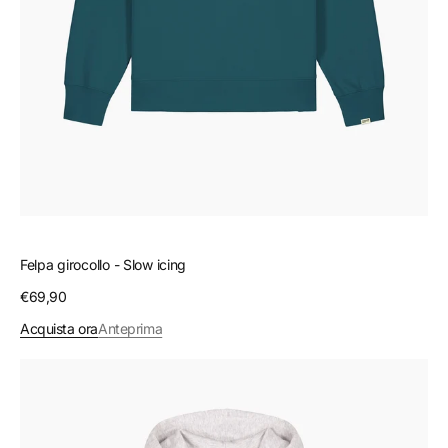
Felpa girocollo - Slow icing
Prezzo
€69,90
regolare
Acquista ora
Anteprima
Felpa
con
cappuccio
-
Peaks