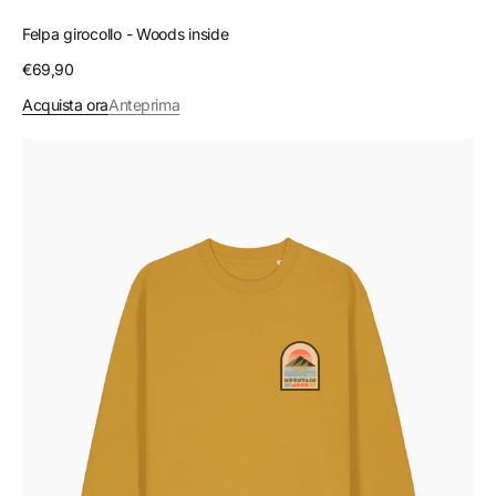
Felpa girocollo - Woods inside
Prezzo
€69,90
regolare
Acquista ora
Anteprima
Felpa
girocollo
-
Mountain
mood