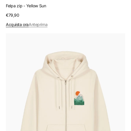
Felpa zip - Yellow Sun
Prezzo
€79,90
regolare
Acquista ora
Anteprima
Felpa
zip
-
Orange
Sun