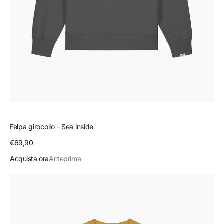
Felpa girocollo - Sea inside
Prezzo
€69,90
regolare
Acquista ora
Anteprima
Felpa
girocollo
-
Woods
inside