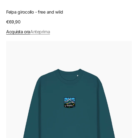
Felpa girocollo - free and wild
Prezzo
€69,90
regolare
Acquista ora
Anteprima
Felpa
girocollo
-
Slow
icing