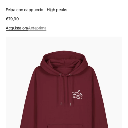
Felpa con cappuccio - High peaks
Prezzo
€79,90
regolare
Acquista ora
Anteprima
Felpa
con
cappuccio
-
Place
of
the
heart
6