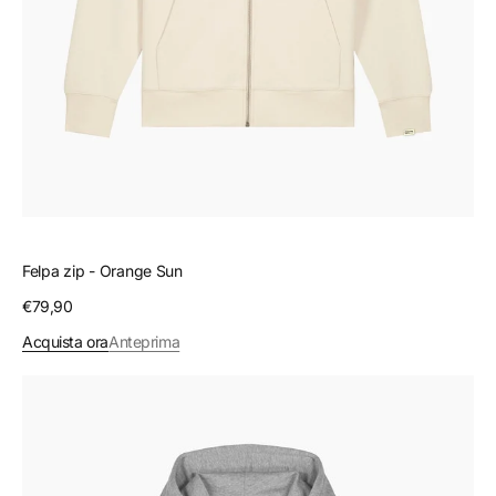
Felpa zip - Orange Sun
Prezzo
€79,90
regolare
Acquista ora
Anteprima
Felpa
zip
-
Enjoy
good