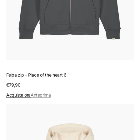
Felpa zip - Place of the heart 6
Prezzo
€79,90
regolare
Acquista ora
Anteprima
Felpa
zip
-
Io
ho
un