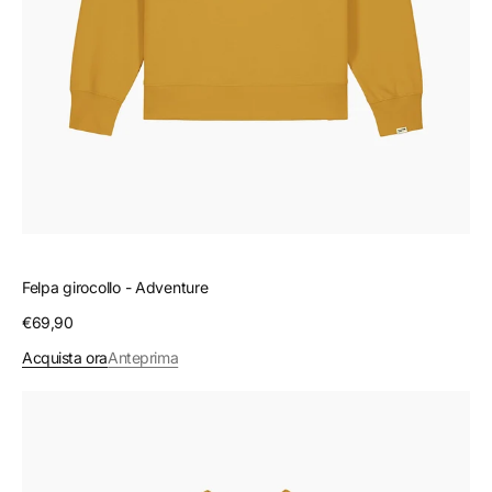
Felpa girocollo - Adventure
Prezzo
€69,90
regolare
Acquista ora
Anteprima
Felpa
girocollo
-
free
and