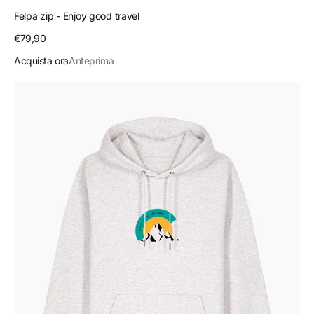
Felpa zip - Enjoy good travel
Prezzo
€79,90
regolare
Acquista ora
Anteprima
Felpa
con
cappuccio
-
Monviso
sunset
3