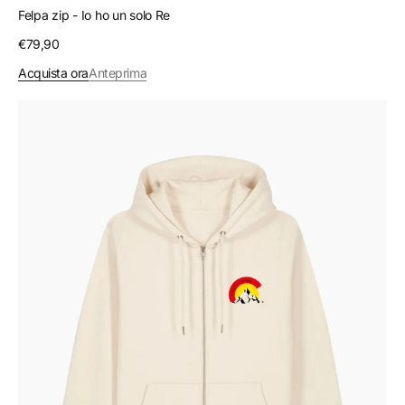
Felpa zip - Io ho un solo Re
Prezzo
€79,90
regolare
Acquista ora
Anteprima
Felpa
zip
-
Monviso
sunset