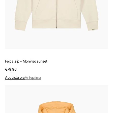
Felpa zip - Monviso sunset
Prezzo
€79,90
regolare
Acquista ora
Anteprima
Felpa
zip
-
Yellow
Sun