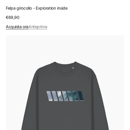
Felpa girocollo - Exploration inside
Prezzo
€69,90
regolare
Acquista ora
Anteprima
Felpa
girocollo
-
Sea
inside