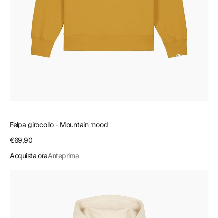
Felpa girocollo - Mountain mood
Prezzo
€69,90
regolare
Acquista ora
Anteprima
Felpa
con
cappuccio
-
High