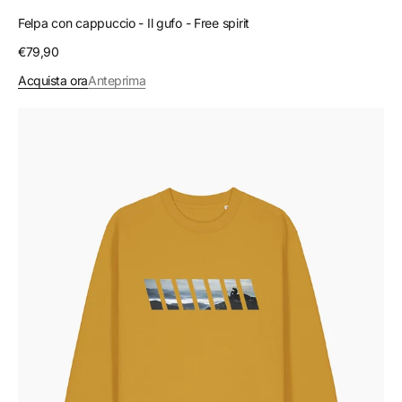
Felpa con cappuccio - Il gufo - Free spirit
Prezzo
€79,90
regolare
Acquista ora
Anteprima
Felpa
girocollo
-
Wilderness
inside