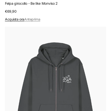
Felpa girocollo - Be like Monviso 2
Prezzo
€69,90
regolare
Acquista ora
Anteprima
Felpa
zip
-
Place
of
the
heart
6