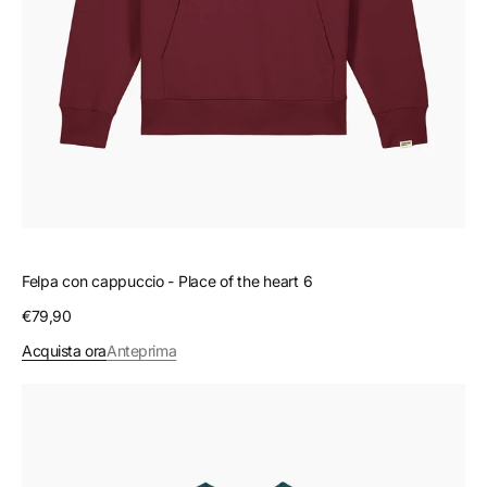
Felpa con cappuccio - Place of the heart 6
Prezzo
€79,90
regolare
Acquista ora
Anteprima
Felpa
girocollo
-
Orange
Sun