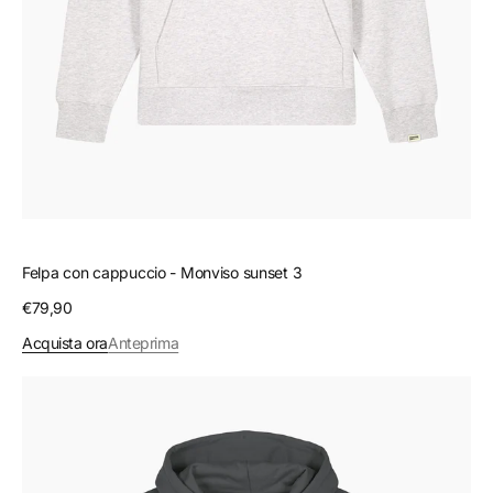
Felpa con cappuccio - Monviso sunset 3
Prezzo
€79,90
regolare
Acquista ora
Anteprima
Felpa
con
cappuccio
-
Il