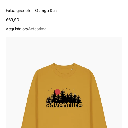
Felpa girocollo - Orange Sun
Prezzo
€69,90
regolare
Acquista ora
Anteprima
Felpa
girocollo
-
Adventure