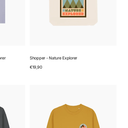
orer
Shopper - Nature Explorer
Prezzo
€19,90
Anteprima
regolare
Felpa
girocollo
-
Outdoor
Soul