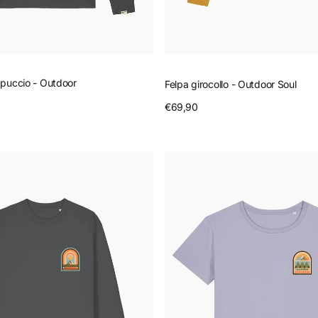
puccio - Outdoor
Felpa girocollo - Outdoor Soul
Prezzo
€69,90
Anteprima
nteprima
regolare
T-
Shirt
scollo
ampio
-
Nature
Explorer