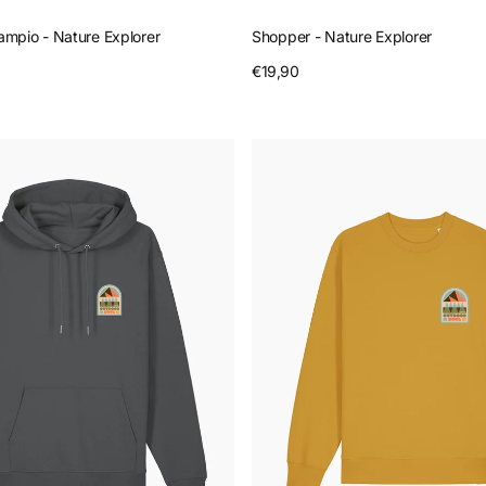
 ampio - Nature Explorer
Shopper - Nature Explorer
nteprima
Prezzo
€19,90
Anteprima
regolare
Felpa
girocollo
-
Outdoor
Soul