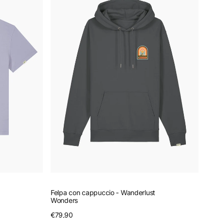
cappuccio
-
Wanderlust
Wonders
Felpa con cappuccio - Wanderlust
Wonders
Prezzo
€79,90
Anteprima