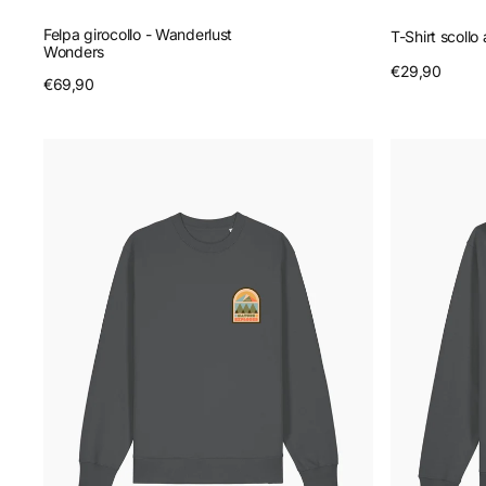
Felpa girocollo - Wanderlust
T-Shirt scollo
Wonders
Prezzo
€29,90
A
Prezzo
€69,90
Anteprima
regolare
regolare
Felpa
Felpa
girocollo
con
-
cappuccio
Nature
-
Explorer
Outdoor
Soul