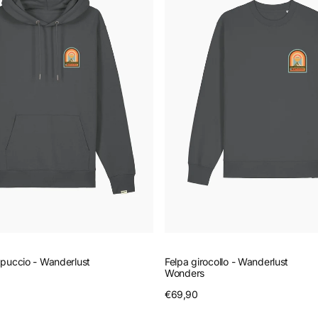
Wanderlust
Wonders
puccio - Wanderlust
Felpa girocollo - Wanderlust
Wonders
nteprima
Prezzo
€69,90
Anteprima
regolare