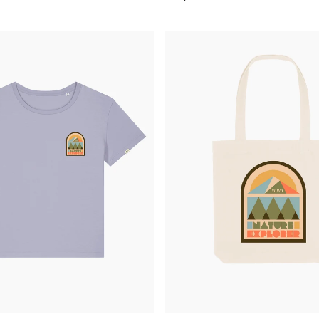
regolare
Shopper
-
Nature
Explorer