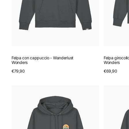
Felpa con cappuccio - Wanderlust
Felpa girocoll
Wonders
Wonders
Prezzo
€79,90
Anteprima
Prezzo
€69,90
A
regolare
regolare
Felpa
Felpa
con
girocollo
cappuccio
-
-
Nature
Nature
Explorer
Explorer