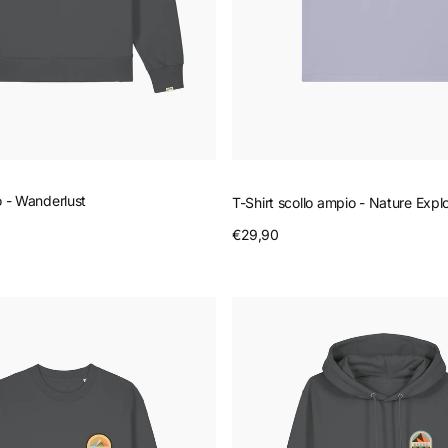
o - Wanderlust
T-Shirt scollo ampio - Nature Expl
Prezzo
€29,90
Anteprima
nteprima
regolare
Felpa
con
cappuccio
-
Outdoor
Soul