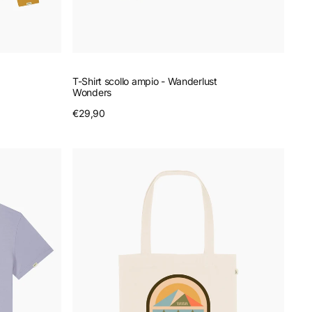
T-Shirt scollo ampio - Wanderlust
Wonders
Prezzo
€29,90
Anteprima
regolare
Shopper
-
Nature
Explorer