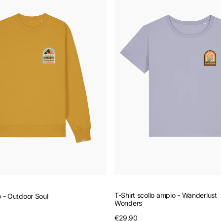
scollo
ampio
-
Wanderlust
Wonders
T-Shirt scollo ampio - Wanderlust
o - Outdoor Soul
Wonders
nteprima
Prezzo
€29,90
Anteprima