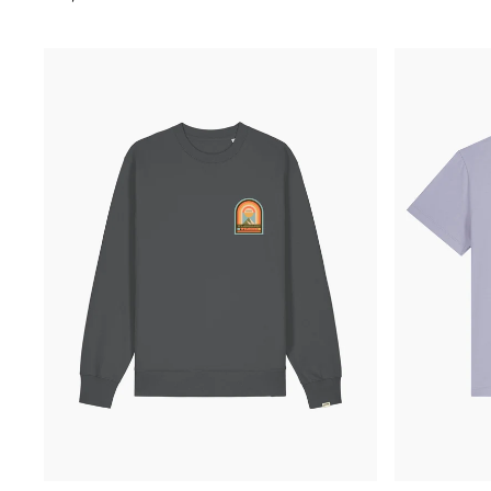
regolare
regolare
Felpa
T-
girocollo
Shirt
-
scollo
Wanderlust
ampio
Wonders
-
Nature
Explorer