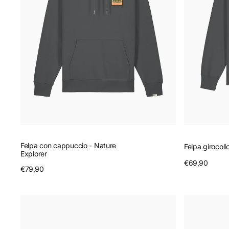
Felpa con cappuccio - Nature
Felpa girocoll
Explorer
Prezzo
€69,90
A
Prezzo
€79,90
Anteprima
regolare
regolare
T-
Felpa
Shirt
con
scollo
cappuccio