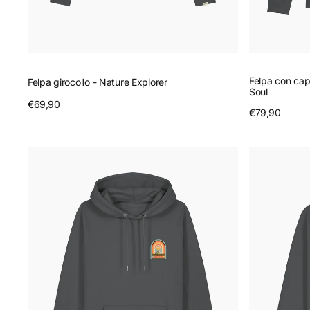
Felpa con cap
Felpa girocollo - Nature Explorer
Soul
Prezzo
€69,90
Anteprima
Prezzo
€79,90
A
regolare
regolare
Felpa
Felpa
con
girocollo
cappuccio
-
-
Wanderlust
Wanderlust
Wonders
Wonders