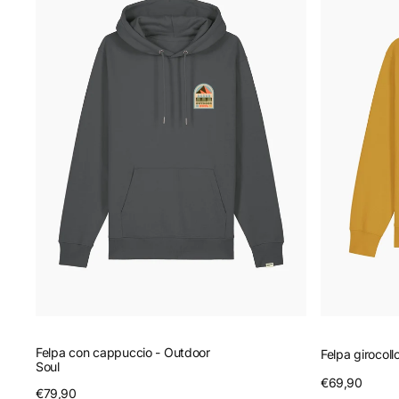
cappuccio
-
-
Outdoor
Outdoor
Soul
Soul
Felpa con cappuccio - Outdoor
Felpa girocoll
Soul
Prezzo
€69,90
A
Prezzo
€79,90
Anteprima