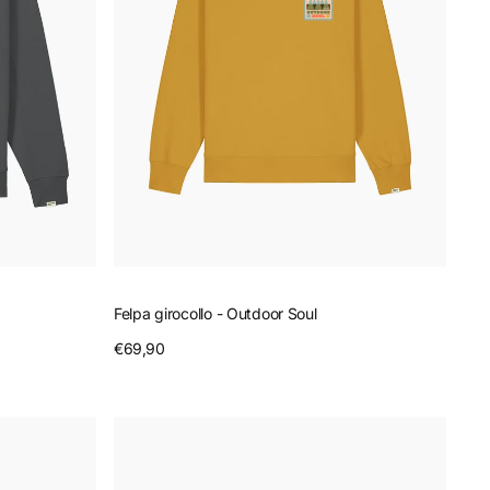
Felpa girocollo - Outdoor Soul
Prezzo
€69,90
Anteprima
regolare
T-
Shirt
scollo