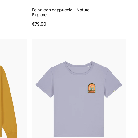
Felpa con cappuccio - Nature
Explorer
Prezzo
€79,90
Anteprima
regolare
T-
Shirt
scollo
ampio
-
Wanderlust
Wonders