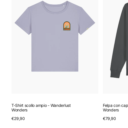
ampio
-
-
Wanderlust
Wanderlust
Wonders
Wonders
T-Shirt scollo ampio - Wanderlust
Felpa con cap
Wonders
Wonders
Prezzo
€29,90
Anteprima
Prezzo
€79,90
A
regolare
regolare