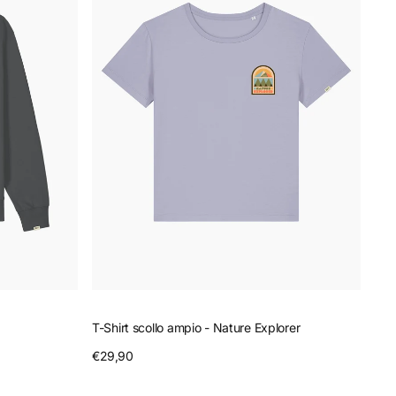
ampio
-
Nature
Explorer
T-Shirt scollo ampio - Nature Explorer
Prezzo
€29,90
Anteprima
regolare