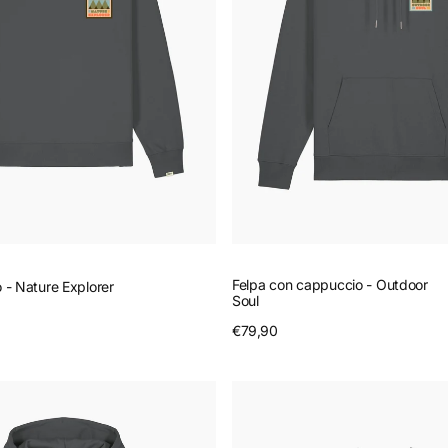
Felpa con cappuccio - Outdoor
o - Nature Explorer
Soul
nteprima
Prezzo
€79,90
Anteprima
regolare
Felpa
girocollo
-