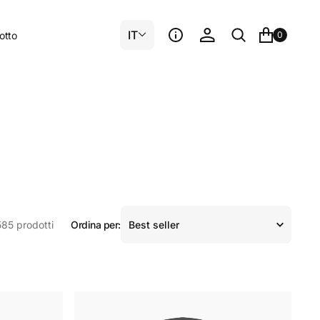
IT
lotto
0
Ordina per:
585 prodotti
Felpa
con