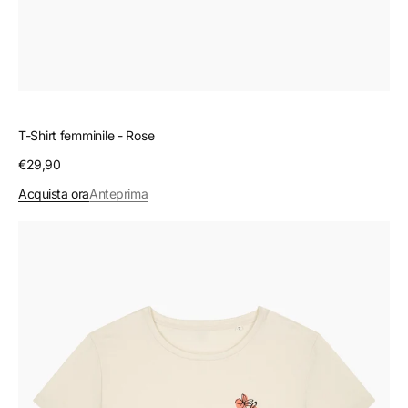
T-Shirt femminile - Rose
Prezzo
€29,90
regolare
Acquista ora
Anteprima
T-
Shirt
femminile
-
Poppies