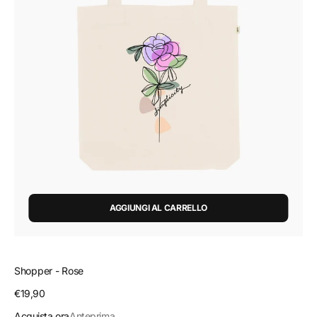
AGGIUNGI AL CARRELLO
Shopper - Rose
Prezzo
€19,90
regolare
Acquista ora
Anteprima