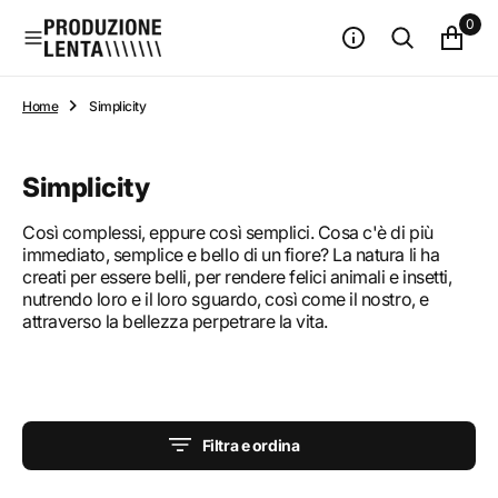
n
0
t
e
n
u
Home
Simplicity
t
o
Collezione:
Simplicity
Così complessi, eppure così semplici. Cosa c'è di più
immediato, semplice e bello di un fiore? La natura li ha
creati per essere belli, per rendere felici animali e insetti,
nutrendo loro e il loro sguardo, così come il nostro, e
attraverso la bellezza perpetrare la vita.
Filtra e ordina