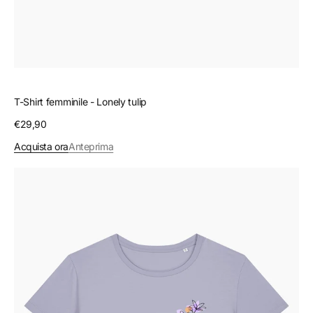
T-Shirt femminile - Lonely tulip
Prezzo
€29,90
regolare
Acquista ora
Anteprima
T-
Shirt
femminile
-
Purple
daisy