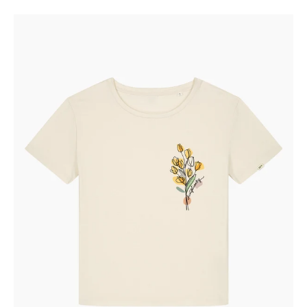
T-
Shirt
femminile
-
Tulips