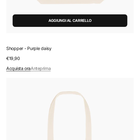
AGGIUNGI AL CARRELLO
Shopper - Purple daisy
Prezzo
€19,90
regolare
Acquista ora
Anteprima
Shopper
-
Poppies