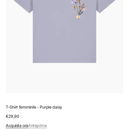
T-Shirt femminile - Purple daisy
Prezzo
€29,90
regolare
Acquista ora
Anteprima