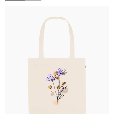
Shopper
-
Purple
daisy