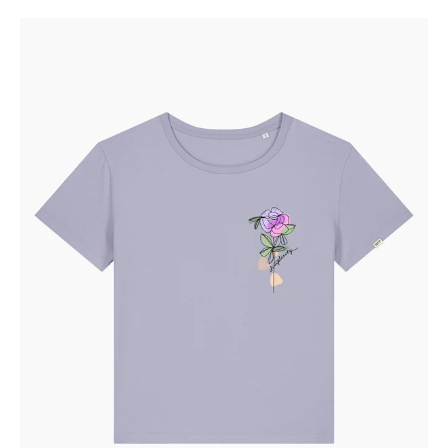
T-
Shirt
femminile
-
Rose