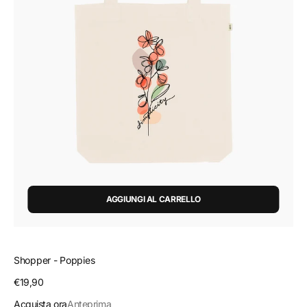
AGGIUNGI AL CARRELLO
Shopper - Poppies
Prezzo
€19,90
regolare
Acquista ora
Anteprima