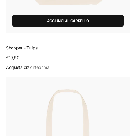
AGGIUNGI AL CARRELLO
Shopper - Tulips
Prezzo
€19,90
regolare
Acquista ora
Anteprima
Shopper
-
Rose