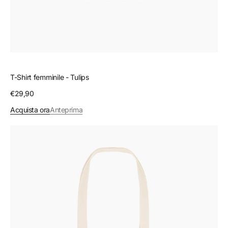
T-Shirt femminile - Tulips
Prezzo
€29,90
regolare
Acquista ora
Anteprima
Shopper
-
Lonely
tulip