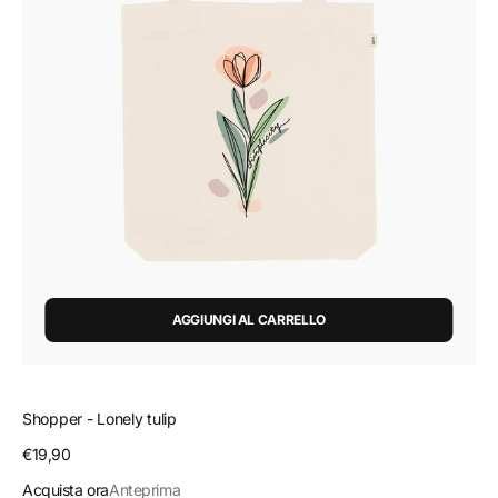
AGGIUNGI AL CARRELLO
Shopper - Lonely tulip
Prezzo
€19,90
regolare
Acquista ora
Anteprima