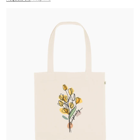
Shopper
-
Tulips