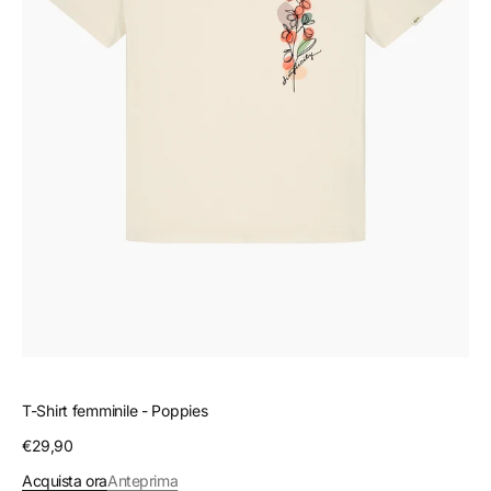
T-Shirt femminile - Poppies
Prezzo
€29,90
regolare
Acquista ora
Anteprima