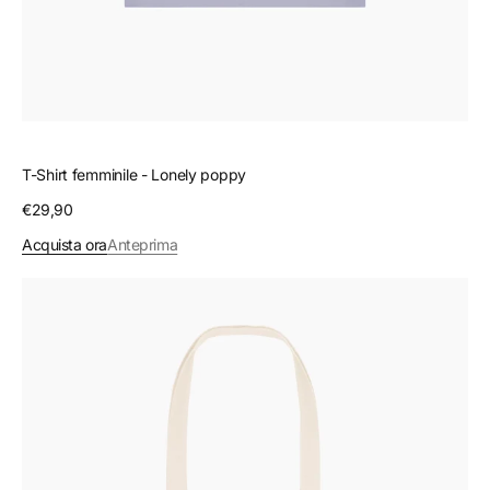
T-Shirt femminile - Lonely poppy
Prezzo
€29,90
regolare
Acquista ora
Anteprima
Shopper
-
Lonely
poppy