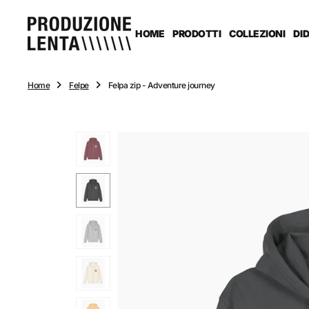
n
t
e
HOME
PRODOTTI
COLLEZIONI
DI
n
u
t
o
Home
Felpe
Felpa zip - Adventure journey