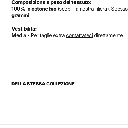
Composizione e peso del tessuto:
100% in cotone bio
(scopri la nostra
filiera
). Spess
grammi
.
Vestibilità:
Media
- Per taglie extra
contattateci
direttamente.
DELLA STESSA COLLEZIONE