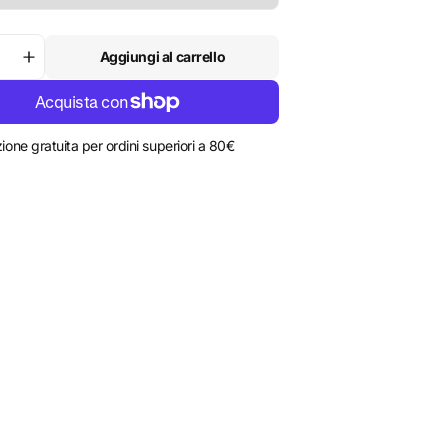
Aggiungi al carrello
isci
Aumenta
la
tà
quantità
per
Felpa
ione gratuita per ordini superiori a 80€
zip
-
ture
Adventure
y
journey