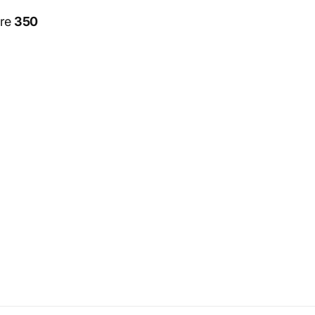
ore
350