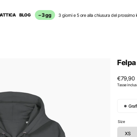
– 3 gg
DATTICA
BLOG
3 giorni e 5 ore alla chiusura del prossimo l
Felpa
Prezzo
€79,90
Tasse inclus
regolar
Color
Graf
Grafi
Size