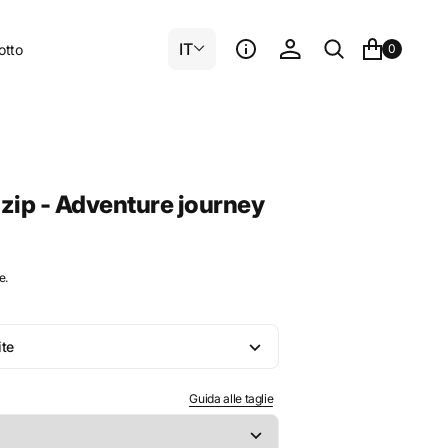
IT
otto
0
 zip - Adventure journey
e.
e
ite
te
Guida alle taglie