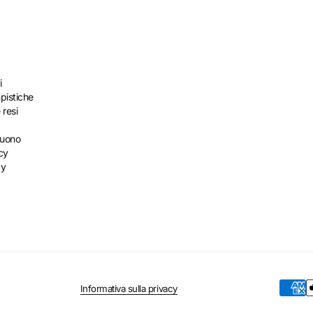
i
pistiche
 resi
buono
cy
cy
Informativa sulla privacy