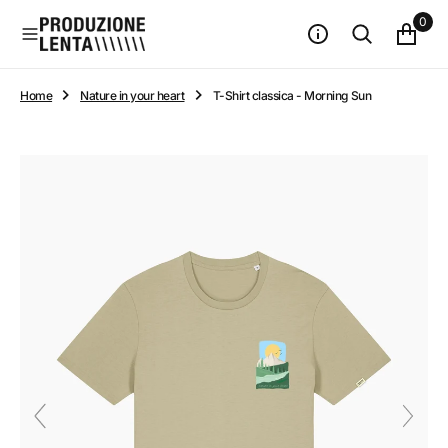
n
0
t
e
n
u
Home
Nature in your heart
T-Shirt classica - Morning Sun
t
o