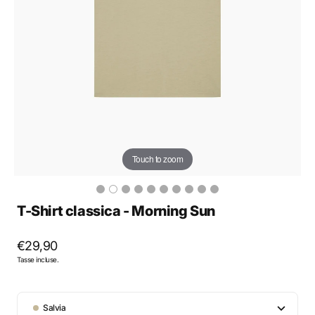
Touch to zoom
T-Shirt classica - Morning Sun
Prezzo
€29,90
Tasse incluse.
regolare
Color
Salvia
Salvia