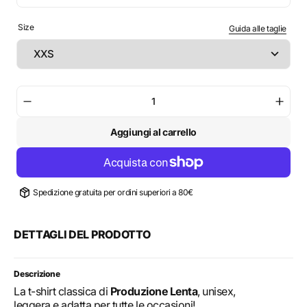
Size
Guida alle taglie
Diminuisci
Aume
la
la
Aggiungi al carrello
quantità
quant
per
per
T-
T-
Shirt
Shirt
classica
class
Spedizione gratuita per ordini superiori a 80€
-
-
Morning
Morn
Sun
Sun
DETTAGLI DEL PRODOTTO
Descrizione
La t-shirt classica di
Produzione Lenta
, unisex,
leggera e adatta per tutte le occasioni!