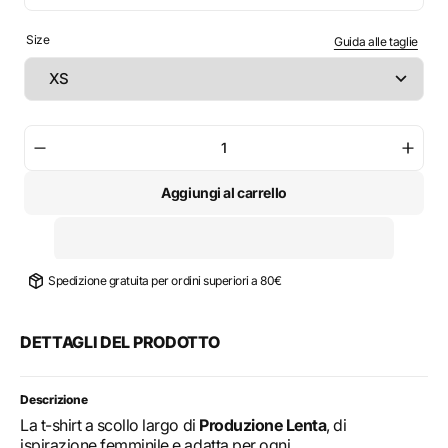
Size
Guida alle taglie
Diminuisci
Aume
la
la
Aggiungi al carrello
quantità
quant
per
per
T-
T-
Shirt
Shirt
femminile
femmi
Spedizione gratuita per ordini superiori a 80€
-
-
Red
Red
Sun
Sun
DETTAGLI DEL PRODOTTO
Descrizione
La t-shirt a scollo largo di
Produzione Lenta
, di
ispirazione femminile e adatta per ogni