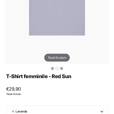
Touch to zoom
T-Shirt femminile - Red Sun
Prezzo
€29,90
Tasse incluse.
regolare
Color
Lavanda
Lavanda