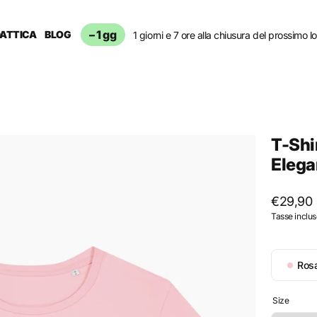
– 1 gg
DATTICA
BLOG
1 giorni e 7 ore alla chiusura del prossimo lo
T-Shi
Elega
Prezzo
€29,90
Tasse inclus
regolar
Color
Ros
Rosa
coto
Size