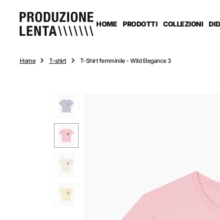
n
t
e
HOME
PRODOTTI
COLLEZIONI
DI
n
u
t
o
Home
T-shirt
T-Shirt femminile - Wild Elegance 3