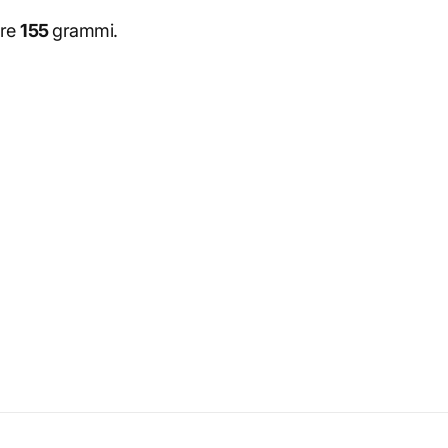
ore
155
grammi.