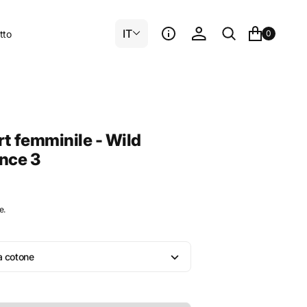
IT
tto
0
rt femminile - Wild
nce 3
e.
e
a cotone
ne