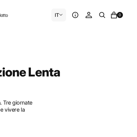
IT
lotto
0
zione Lenta
. Tre giornate
e vivere la