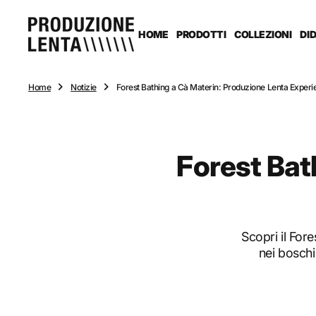
n
t
e
HOME
PRODOTTI
COLLEZIONI
DI
n
u
t
o
Home
Notizie
Forest Bathing a Cà Materin: Produzione Lenta Exper
Forest Bat
Scopri il For
nei boschi