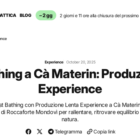
– 2 gg
DATTICA
BLOG
2 giorni e 11 ore alla chiusura del prossimo 
ience
Experience
October 20, 2025
hing a Cà Materin: Produ
Experience
est Bathing con Produzione Lenta Experience a Cà Materin
 di Roccaforte Mondovì per rallentare, ritrovare equilibrio 
natura.
Telegramma
Copia link